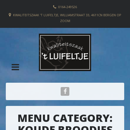
0164-249526
KWALITEITSZAAK 'T LUIFELTJE, WILLIAMSTRAAT 33, 4611CN BERGEN OP
ZOOM
MENU CATEGORY:
KOUDE BROODJES