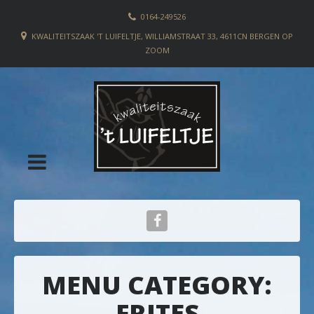
0164-249526
KWALITEITSZAAK 'T LUIFELTJE, WILLIAMSTRAAT 33, 4611CN BERGEN OP
ZOOM
MENU CATEGORY:
FRITES