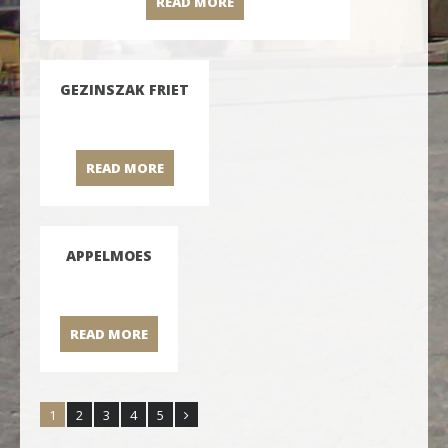
READ MORE
BEKER CURRY KLEIN/ MIDDEL/
GEZINSZAK FRIET
READ MORE
GEZINSZAK FRIET
APPELMOES
READ MORE
APPELMOES
1
2
3
4
5