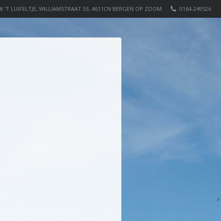
K 'T LUIFELTJE, WILLIAMSTRAAT 33, 4611CN BERGEN OP ZOOM
0164-249526