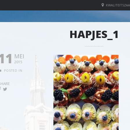
KWALITEITSZAA
HAPJES_1
11
MEI
2015
POSTED IN:
SHARE