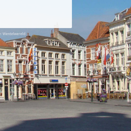
e:
Wentelwereld