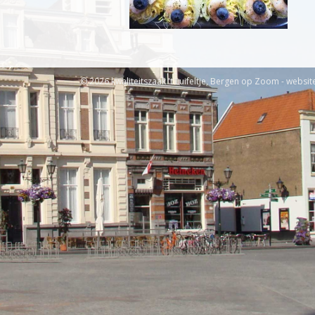
© 2026 kwaliteitszaak 't Luifeltje, Bergen op Zoom - websit