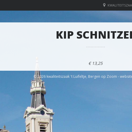
KWALITEITSZAA
KIP SCHNITZE
€ 13,25
© 2026 kwaliteitszaak 't Luifeltje, Bergen op Zoom - websit