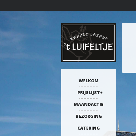
WELKOM
PRIJSLIJST
MAANDACTIE
BEZORGING
CATERING