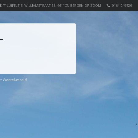
K 'T LUIFELTJE, WILLIAMSTRAAT 33, 4611CN BERGEN OP ZOOM
0164-249526
L
e:
Wentelwereld