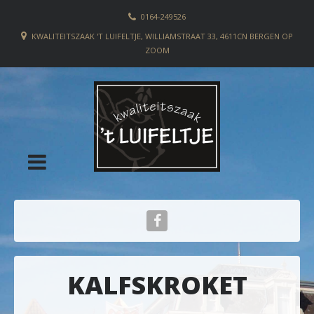
0164-249526
KWALITEITSZAAK 'T LUIFELTJE, WILLIAMSTRAAT 33, 4611CN BERGEN OP
ZOOM
KALFSKROKET