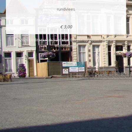
rundvlees
€ 3,00
© 2026 kwaliteitszaak 't Luifeltje, Bergen op Zoom - website:
Wentelwereld