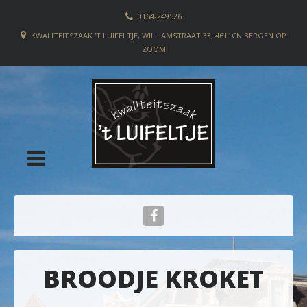
0164-249526
KWALITEITSZAAK 'T LUIFELTJE, WILLIAMSTRAAT 33, 4611CN BERGEN OP
ZOOM
BROODJE KROKET