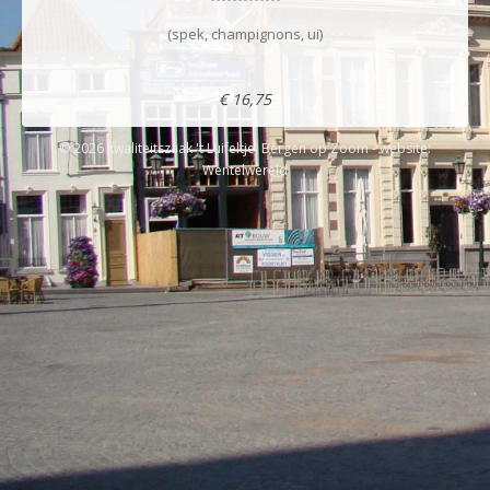
(spek, champignons, ui)
€ 16,75
© 2026 kwaliteitszaak 't Luifeltje, Bergen op Zoom - website:
Wentelwereld