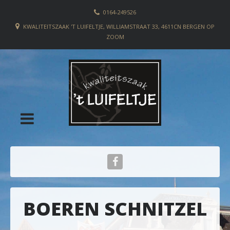
0164-249526
KWALITEITSZAAK 'T LUIFELTJE, WILLIAMSTRAAT 33, 4611CN BERGEN OP
ZOOM
BOEREN SCHNITZEL