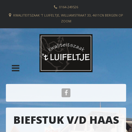
0164-249526
KWALITEITSZAAK 'T LUIFELTJE, WILLIAMSTRAAT 33, 4611CN BERGEN OP
ZOOM
BIEFSTUK V/D HAAS