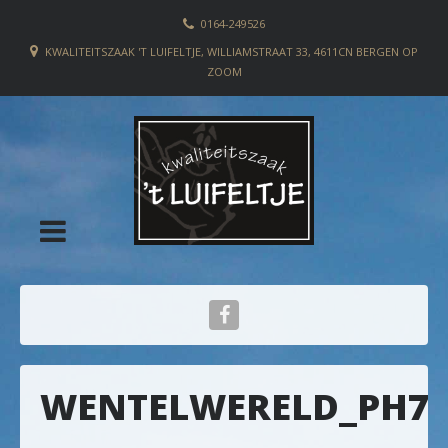
0164-249526
KWALITEITSZAAK 'T LUIFELTJE, WILLIAMSTRAAT 33, 4611CN BERGEN OP
ZOOM
WENTELWERELD_PH7