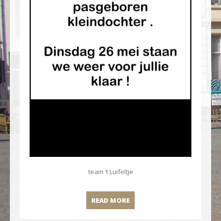
team ’t Luifeltje
READ MORE